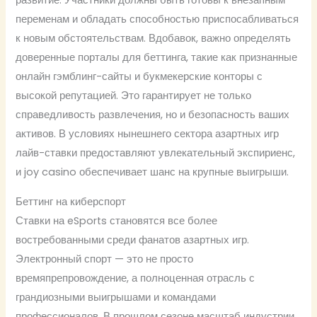
переменам и обладать способностью приспосабливаться
к новым обстоятельствам. Вдобавок, важно определять
доверенные порталы для беттинга, такие как признанные
онлайн гэмблинг-сайты и букмекерские конторы с
высокой репутацией. Это гарантирует не только
справедливость развлечения, но и безопасность ваших
активов. В условиях нынешнего сектора азартных игр
лайв-ставки предоставляют увлекательный экспириенс,
и joy casino обеспечивает шанс на крупные выигрыши.
Беттинг на киберспорт
Ставки на eSports становятся все более
востребованными среди фанатов азартных игр.
Электронный спорт — это не просто
времяпрепровождение, а полноценная отрасль с
грандиозными выигрышами и командами
профессионалов. В прошлом сезоне масштаб индустрии