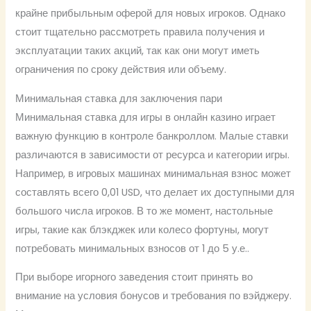
крайне прибыльным оферой для новых игроков. Однако
стоит тщательно рассмотреть правила получения и
эксплуатации таких акций, так как они могут иметь
ограничения по сроку действия или объему.
Минимальная ставка для заключения пари
Минимальная ставка для игры в онлайн казино играет
важную функцию в контроле банкроллом. Малые ставки
различаются в зависимости от ресурса и категории игры.
Например, в игровых машинах минимальная взнос может
составлять всего 0,01 USD, что делает их доступными для
большого числа игроков. В то же момент, настольные
игры, такие как блэкджек или колесо фортуны, могут
потребовать минимальных взносов от 1 до 5 у.е..
При выборе игорного заведения стоит принять во
внимание на условия бонусов и требования по вэйджеру.