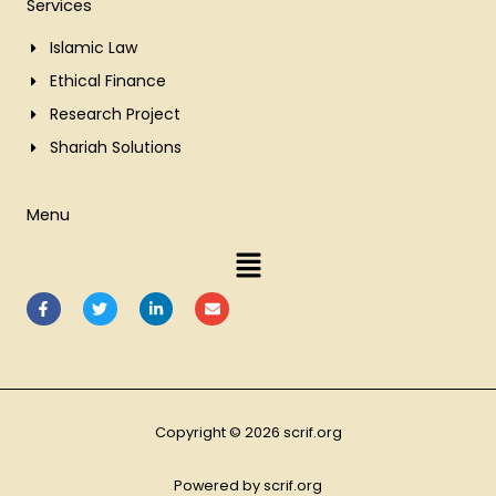
Services
Islamic Law
Ethical Finance
Research Project
Shariah Solutions
Menu
Menu
F
T
L
E
a
w
i
n
c
i
n
v
e
t
k
e
b
t
e
l
o
e
d
o
o
r
i
p
k
n
e
-
-
Copyright © 2026 scrif.org
f
i
n
Powered by scrif.org