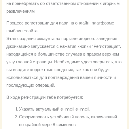
не пренебрегать об ответственном отношении к игорным
развлечениям.
Процесс регистрации для пари на онлайн-платформе
гэмблинг-сайта
Этап создания аккаунта на портале игорного заведения
джойказино запускается с нажатия кнопки “Регистрация”,
находящейся в большинстве случаев в правом верхнем
углу главной страницы. Необходимо: удостоверьтесь, что
вы вводите корректные сведения, так как они будут
использоваться для подтверждения вашей личности и
последующих операций.
В ходе регистрации тебе потребуется:
Указать актуальный e-mail e-mail.
Сформировать устойчивый пароль, включающий
по крайней мере 8 символов.