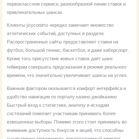
первоклассном сервисе, разнообразной линии ставок и
привлекательных шансах.
Клиенты joycasino нередко замечают множество
атлетических событий, доступных в разделе.
Распространенные сайты предоставляют ставки на
футбол, большой теннис, баскетбол, и даже киберспорт.
Кроме того, присутствие живых ставок даёт шанс
геймерам совершать предсказания в режиме реального
времени, что значительно увеличивает шансы на успех.
Важным фактором оказывается комфорт интерфейса и
удобство навигации по порталу казино джойказино.
Быстрый вход к статистике, анализу и исходам
состязаний помогает участникам принимать более
взвешенные выборы. Помимо этого стоит принимать во
внимание доступность бонусов и акций, что способны
существенно приумножить предполагаемый джекпот.