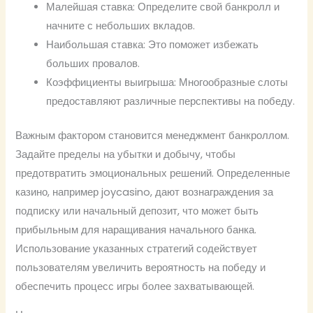
Малейшая ставка: Определите свой банкролл и
начните с небольших вкладов.
Наибольшая ставка: Это поможет избежать
больших провалов.
Коэффициенты выигрыша: Многообразные слоты
предоставляют различные перспективы на победу.
Важным фактором становится менеджмент банкроллом.
Задайте пределы на убытки и добычу, чтобы
предотвратить эмоциональных решений. Определенные
казино, например joycasino, дают вознаграждения за
подписку или начальный депозит, что может быть
прибыльным для наращивания начального банка.
Использование указанных стратегий содействует
пользователям увеличить вероятность на победу и
обеспечить процесс игры более захватывающей.