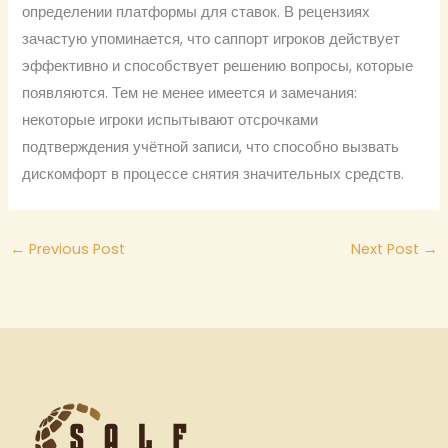
определении платформы для ставок. В рецензиях
зачастую упоминается, что саппорт игроков действует
эффективно и способствует решению вопросы, которые
появляются. Тем не менее имеется и замечания:
некоторые игроки испытывают отсрочками
подтверждения учётной записи, что способно вызвать
дискомфорт в процессе снятия значительных средств.
←
Previous Post
Next Post
→