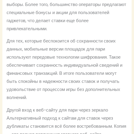
выборы. Более того, большинство операторы предлагают
специальные бонусы и акции для пользователей
гаджетов, что делает ставки еще более
привлекательными.
Для тех, которые беспокоится об сохранности своих
данных, мобильные версии площадок для пари
используют передовые технологии шифрования. Такое
обеспечивает сохранность индивидуальной сведений и
финансовых транзакций. В итоге пользователи могут
быть спокойны в надежности своих ставок и получать
удовольствие от процессом игры без дополнительных
волнений.
Другой вход к веб-сайту для пари через зеркало
Альтернативный подход к сайтам для ставок через
дубликаты становится всё более востребованным. Копия