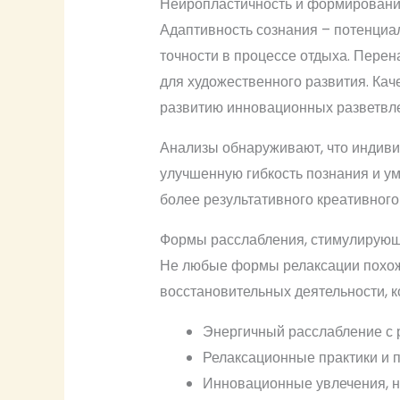
Нейропластичность и формировани
Адаптивность сознания – потенциа
точности в процессе отдыха. Пере
для художественного развития. Ка
развитию инновационных разветвл
Анализы обнаруживают, что индиви
улучшенную гибкость познания и ум
более результативного креативного
Формы расслабления, стимулирующ
Не любые формы релаксации похож
восстановительных деятельности, к
Энергичный расслабление с 
Релаксационные практики и 
Инновационные увлечения, н