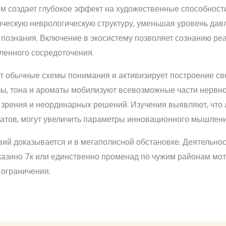
 создает глубокое эффект на художественные способности
ескую неврологическую структуру, уменьшая уровень дав
 познания. Включение в экосистему позволяет сознанию ре
ленного сосредоточения.
 обычные схемы понимания и активизирует построение св
, тона и ароматы мобилизуют всевозможные части нервно
рения и неординарных решений. Изучения выявляют, что л
ратов, могут увеличить параметры инновационного мышлени
ий доказывается и в мегаполисной обстановке. Деятельнос
 казино 7к или единственно променад по чужим районам мо
 ограничения.