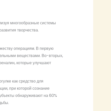
илизуя многообразные системы
развития творчества.
жеству операциям. В первую
ательными веществами. Во-вторых,
реналин, которые улучшают
гулке как средство для
ции, при которой сознание
субъекты обнаруживают на 60%
дьбы.