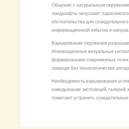
Общение с натуральным окружением
ландшафты запускают парасимпатич
обстоятельства для созидательного
информационной избытка и направ
Варьирование окружения разрушает
Инновационные визуальные сигналы
формированию современных точек з
природе без технологических аппа
Необходимость варьирования услов
наведывание экспозиций, галерей,
помогают устранить созидательные