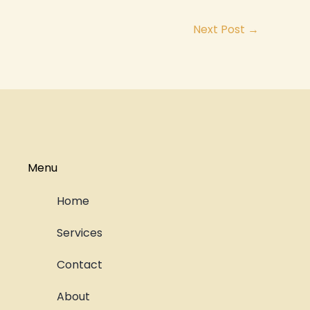
Next Post
→
Menu
Home
Services
Contact
About