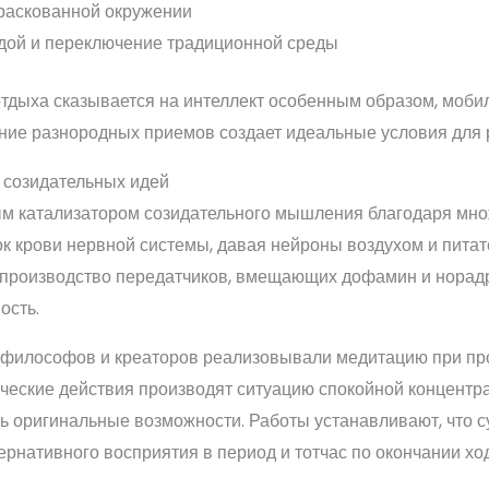
 раскованной окружении
дой и переключение традиционной среды
тдыха сказывается на интеллект особенным образом, моб
ние разнородных приемов создает идеальные условия для 
ь созидательных идей
ым катализатором созидательного мышления благодаря мно
ок крови нервной системы, давая нейроны воздухом и пит
 производство передатчиков, вмещающих дофамин и норад
ость.
 философов и креаторов реализовывали медитацию при про
ческие действия производят ситуацию спокойной концентра
ь оригинальные возможности. Работы устанавливают, что 
рнативного восприятия в период и тотчас по окончании хо