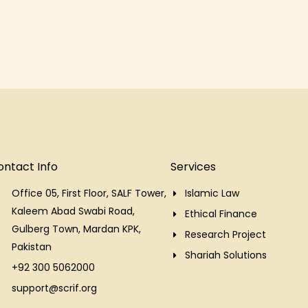
ontact Info
Services
Office 05, First Floor, SALF Tower,
Islamic Law
Kaleem Abad Swabi Road,
Ethical Finance
Gulberg Town, Mardan KPK,
Research Project
Pakistan
Shariah Solutions
+92 300 5062000
support@scrif.org