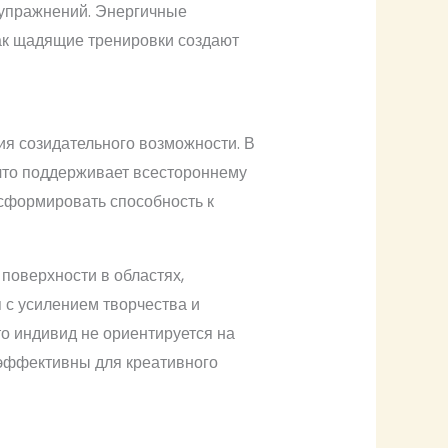
 упражнений. Энергичные
как щадящие тренировки создают
я созидательного возможности. В
что поддерживает всестороннему
сформировать способность к
поверхности в областях,
с усилением творчества и
о индивид не ориентируется на
 эффективны для креативного